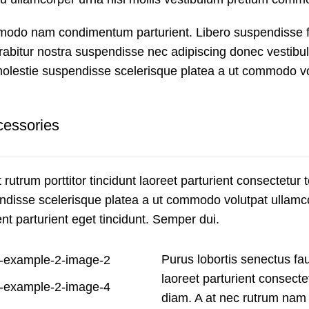
mmodo nam condimentum parturient. Libero suspendisse fa
 curabitur nostra suspendisse nec adipiscing donec vestibu
molestie suspendisse scelerisque platea a ut commodo vo
cessories
rutrum porttitor tincidunt laoreet parturient consectetur t
disse scelerisque platea a ut commodo volutpat ullamcorp
nt parturient eget tincidunt. Semper dui.
Purus lobortis senectus fau
laoreet parturient consectet
diam. A at nec rutrum nam