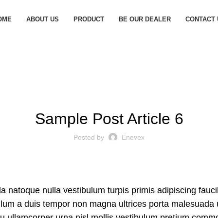
OME
ABOUT US
PRODUCT
BE OUR DEALER
CONTACT 
,
AUTOMOBILE
HOME
Sample Post Article 6
Posted by
Enevex
da natoque nulla vestibulum turpis primis adipiscing fauc
tibulum a duis tempor non magna ultrices porta malesuada 
qu ullamcorper urna nisl mollis vestibulum pretium comm