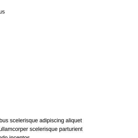
US
ibus scelerisque adipiscing aliquet
ullamcorper scelerisque parturient
odo inceptos.