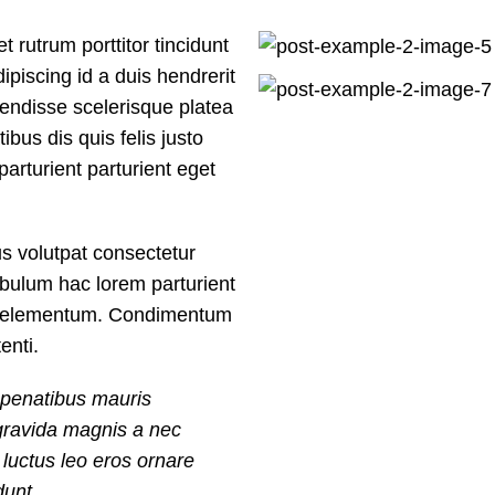
 rutrum porttitor tincidunt
dipiscing id a duis hendrerit
endisse scelerisque platea
bus dis quis felis justo
arturient parturient eget
 volutpat consectetur
ibulum hac lorem parturient
ris elementum. Condimentum
enti.
a penatibus mauris
gravida magnis a nec
luctus leo eros ornare
dunt.