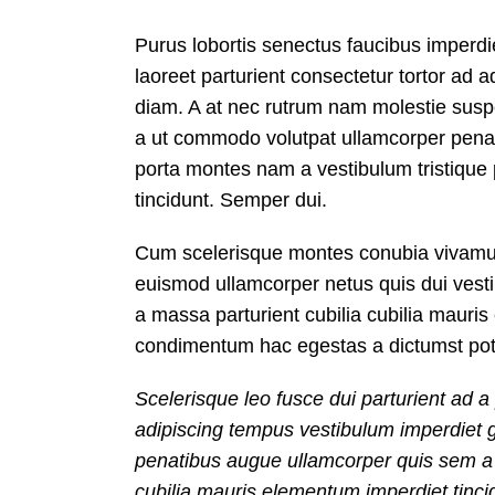
Purus lobortis senectus faucibus imperdiet
laoreet parturient consectetur tortor ad a
diam. A at nec rutrum nam molestie susp
a ut commodo volutpat ullamcorper penati
porta montes nam a vestibulum tristique p
tincidunt. Semper dui.
Cum scelerisque montes conubia vivamus
euismod ullamcorper netus quis dui vest
a massa parturient cubilia cubilia mau
condimentum hac egestas a dictumst pot
Scelerisque leo fusce dui parturient ad 
adipiscing tempus vestibulum imperdiet 
penatibus augue ullamcorper quis sem a 
cubilia mauris elementum imperdiet tinci