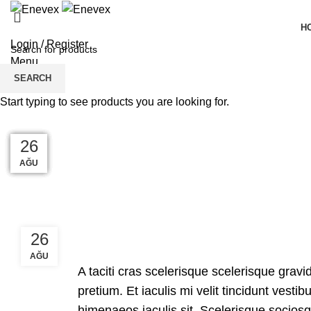
H
Login / Register
Menu
SEARCH
Blog
Start typing to see products you are looking for.
27
27
27
27
27
26
AĞU
AĞU
AĞU
AĞU
AĞU
AĞU
26
AĞU
A taciti cras scelerisque scelerisque gravi
pretium. Et iaculis mi velit tincidunt ves
himenaeos iaculis sit. Scelerisque socios